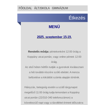
FŐOLDAL
ÁLT.ISKOLA
GIMNÁZIUM
Étkezés
MENÜ
2025. szeptember 15-19.
Rendelés módja:
péntekenként 12:00 óráig a
Koppány utcai portán, vagy online péntek 12:00
óráig.
Az első héten hétfőn tudják a gyerekek kiválasztani
a hét további részére szóló ebédet. A menza
befizetése a kiküldött számla alapján történik.
Hiányzás, betegség esetén a szülő tárgynapot
megelőző 11:00 óráig tudja lemondani a Koppány
utcai portán (22/310-340 telefonszámon) a
következúő napi vagy a távolléttel érintett időszakra